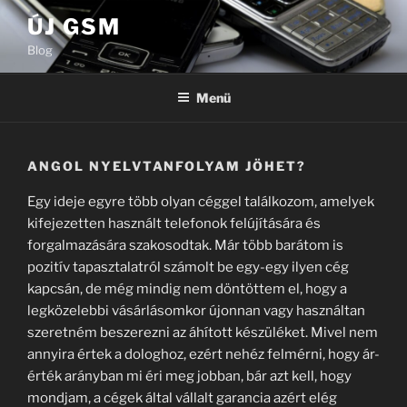
Tartalomhoz
ÚJ GSM
Blog
Menü
ANGOL NYELVTANFOLYAM JÖHET?
Egy ideje egyre több olyan céggel találkozom, amelyek
kifejezetten használt telefonok felújítására és
forgalmazására szakosodtak. Már több barátom is
pozitív tapasztalatról számolt be egy-egy ilyen cég
kapcsán, de még mindig nem döntöttem el, hogy a
legközelebbi vásárlásomkor újonnan vagy használtan
szeretném beszerezni az áhított készüléket. Mivel nem
annyira értek a dologhoz, ezért nehéz felmérni, hogy ár-
érték arányban mi éri meg jobban, bár azt kell, hogy
mondjam, a cégek által vállalt garancia azért elég