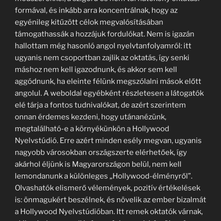
formával, és inkább arra koncentrálnak, hogy az
egyénileg kitűzött célok megvalósításában
támogathassák a hozzájuk fordulókat. Nem is igazán
hallottam még hasonló angol nyelvtanfolyamról: itt
ugyanis nem csoportban zajlik az oktatás, így senki
máshoz nem kell igazodnunk, és akkor sem kell
aggódnunk, ha eleinte félünk megszólalni mások előtt
angolul. A weboldal egyébként részletesen a látogatók
elé tárja a fontos tudnivalókat, de azért szerintem
onnan érdemes kezdeni, hogy utánanézünk,
megtalálható-e a környékünkön a Hollywood
Nyelvstúdió. Erre azért minden esély megvan, ugyanis
nagyobb városokban országszerte elérhetőek, így
akárhol éljünk is Magyarországon belül, nem kell
lemondanunk a különleges „Hollywood-élményről”.
Olvashatók elismerő vélemények, pozitív értékelések
is: önmagukért beszélnek, és növelik az ember bizalmát
a Hollywood Nyelvstúdióban. Itt remek oktatók várnak,