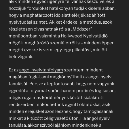
akik minden egyedi igényre fel vannak készülve, és a
hozzájuk fordulókat hatékonyan tudják kísérni abban,
hogy a meghatározott idő alatt elérjék az áhított
nyelvtudási szintet. Akiket érdekel a metódus, azok
részletesen olvashatnak róla a „Módszer”
menüpontban, valamint a Hollywood Nyelvstúdió
mögött meghúzódó szemléletről is – mindenképpen
megéri ezekre is vetni egy-egy pillantást, mielőtt
belevágunk.
Ez az
angol nyelvtanfolyam
szerintem mindent
magában foglal, ami megkönnyítheti az angol nyelv
tanulását. Persze a legfontosabb, hogy nem vagyunk
egyedül a folyamat során, hanem profin és logikusan,
mégis rugalmas körülmények között kialakított
rendszerben működhetünk együtt oktatókkal, akik
minden erejükkel azon lesznek, hogy támogassanak
minket a kitűzött célig vezető úton. Ha angol nyelv
tanulása, akkor szívből ajánlom mindenkinek a