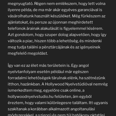
megnyugtató. Régen nem emlékszem, hogy lett volna
ilyenre példa, de ma már akár egyéves garanciával is
vásárolhatunk használt készüléket. Még fürkészem az
ajánlatokat, és persze az újonnan meghirdetett
telefonok árainak alakulását is figyelemmel kísérem.
Azt gondolom, hogy szuper dolog alapvetően, hogy így
változik a piac, hiszen több a lehetőség, és mindenki
meg tudja találni a pénztárcájának és az igényeinek
megfelelő megoldást.
Így van ez az élet más területein is. Egy angol
nyelvtanfolyam esetén például már egészen
forradalmi lehetőségek tárulnak elénk, ha szétnézünk
itthon, hazánkban. A Hollywood Nyelvstúdióval nemrég
ismerkedtem meg, egyelőre csak online, a
hollywoodnyelvstudio.hu felületen, ám egyből
éreztem, hogy valami különlegesre találtam. Itt ugyanis
szakítanak a korábban alkalmazott angoltanulási
módszerekkel, a szigorú és nem túl hatékony oktatási