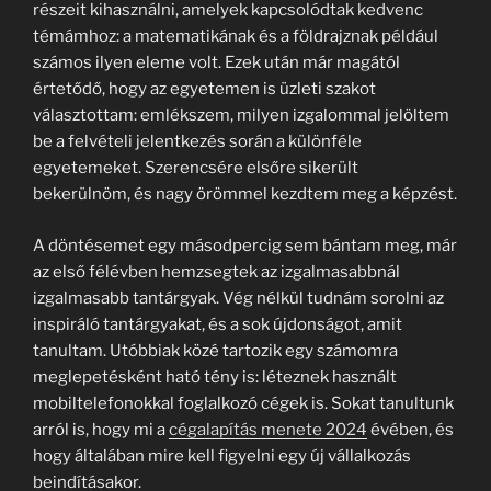
részeit kihasználni, amelyek kapcsolódtak kedvenc
témámhoz: a matematikának és a földrajznak például
számos ilyen eleme volt. Ezek után már magától
értetődő, hogy az egyetemen is üzleti szakot
választottam: emlékszem, milyen izgalommal jelöltem
be a felvételi jelentkezés során a különféle
egyetemeket. Szerencsére elsőre sikerült
bekerülnöm, és nagy örömmel kezdtem meg a képzést.
A döntésemet egy másodpercig sem bántam meg, már
az első félévben hemzsegtek az izgalmasabbnál
izgalmasabb tantárgyak. Vég nélkül tudnám sorolni az
inspiráló tantárgyakat, és a sok újdonságot, amit
tanultam. Utóbbiak közé tartozik egy számomra
meglepetésként ható tény is: léteznek használt
mobiltelefonokkal foglalkozó cégek is. Sokat tanultunk
arról is, hogy mi a
cégalapítás menete 2024
évében, és
hogy általában mire kell figyelni egy új vállalkozás
beindításakor.