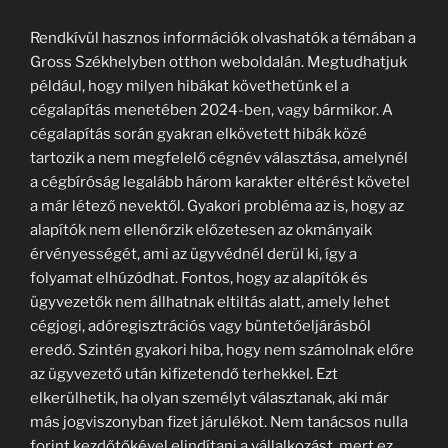
Rendkívül hasznos információk olvashatók a témában a
Gross Székhelyben otthon weboldalán. Megtudhatjuk
például, hogy milyen hibákat követhetünk el a
cégalapítás menetében 2024-ben, vagy bármikor. A
cégalapítás során gyakran elkövetett hibák közé
tartozik a nem megfelelő cégnév választása, amelynél
a cégbíróság legalább három karakter eltérést követel
a már létező nevektől. Gyakori probléma az is, hogy az
alapítók nem ellenőrzik előzetesen az okmányaik
érvényességét, ami az ügyvédnél derül ki, így a
folyamat elhúzódhat. Fontos, hogy az alapítók és
ügyvezetők nem állhatnak eltiltás alatt, amely lehet
cégjogi, adóregisztrációs vagy büntetőeljárásból
eredő. Szintén gyakori hiba, hogy nem számolnak előre
az ügyvezető után kifizetendő terhekkel. Ezt
elkerülhetik, ha olyan személyt választanak, aki már
más jogviszonyban fizet járulékot. Nem tanácsos nulla
forint kezdőtőkével elindítani a vállalkozást, mert ez