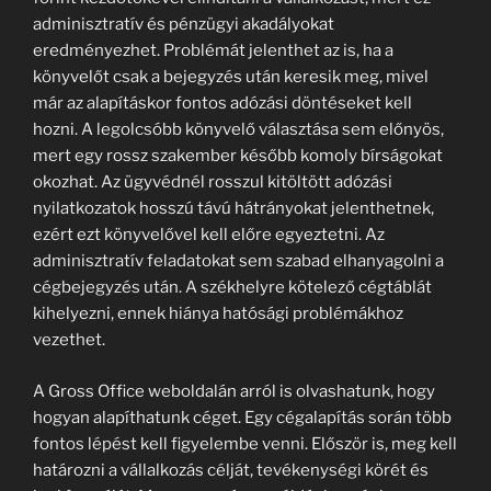
adminisztratív és pénzügyi akadályokat
eredményezhet. Problémát jelenthet az is, ha a
könyvelőt csak a bejegyzés után keresik meg, mivel
már az alapításkor fontos adózási döntéseket kell
hozni. A legolcsóbb könyvelő választása sem előnyös,
mert egy rossz szakember később komoly bírságokat
okozhat. Az ügyvédnél rosszul kitöltött adózási
nyilatkozatok hosszú távú hátrányokat jelenthetnek,
ezért ezt könyvelővel kell előre egyeztetni. Az
adminisztratív feladatokat sem szabad elhanyagolni a
cégbejegyzés után. A székhelyre kötelező cégtáblát
kihelyezni, ennek hiánya hatósági problémákhoz
vezethet.
A Gross Office weboldalán arról is olvashatunk, hogy
hogyan alapíthatunk céget. Egy cégalapítás során több
fontos lépést kell figyelembe venni. Először is, meg kell
határozni a vállalkozás célját, tevékenységi körét és