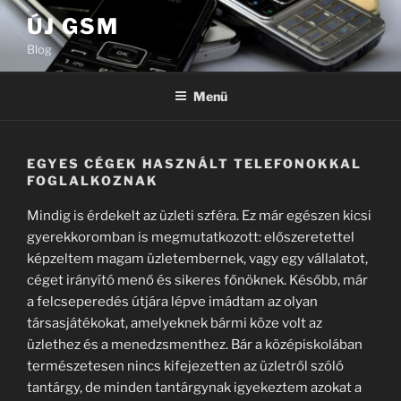
Tartalomhoz
ÚJ GSM
Blog
Menü
EGYES CÉGEK HASZNÁLT TELEFONOKKAL
FOGLALKOZNAK
Mindig is érdekelt az üzleti szféra. Ez már egészen kicsi
gyerekkoromban is megmutatkozott: előszeretettel
képzeltem magam üzletembernek, vagy egy vállalatot,
céget irányító menő és sikeres főnöknek. Később, már
a felcseperedés útjára lépve imádtam az olyan
társasjátékokat, amelyeknek bármi köze volt az
üzlethez és a menedzsmenthez. Bár a középiskolában
természetesen nincs kifejezetten az üzletről szóló
tantárgy, de minden tantárgynak igyekeztem azokat a