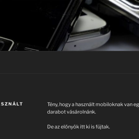
ASZNÁLT
Tény, hogy a használt mobiloknak van eg
darabot vásárolnánk.
De az előnyök itt ki is fújtak.