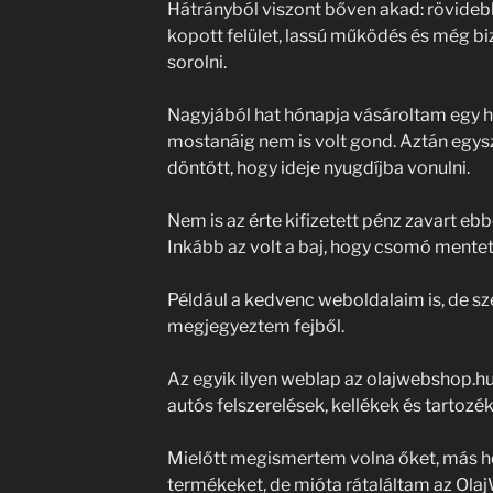
Hátrányból viszont bőven akad: rövidebb 
kopott felület, lassú működés és még bi
sorolni.
Nagyjából hat hónapja vásároltam egy h
mostanáig nem is volt gond. Aztán egys
döntött, hogy ideje nyugdíjba vonulni.
Nem is az érte kifizetett pénz zavart ebb
Inkább az volt a baj, hogy csomó mentet
Például a kedvenc weboldalaim is, de sz
megjegyeztem fejből.
Az egyik ilyen weblap az olajwebshop.hu
autós felszerelések, kellékek és tartozé
Mielőtt megismertem volna őket, más he
termékeket, de mióta rátaláltam az Ol