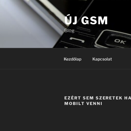
Tartalomhoz
ÚJ GSM
Blog
Kezdőlap
Kapcsolat
EZÉRT SEM SZERETEK H
MOBILT VENNI