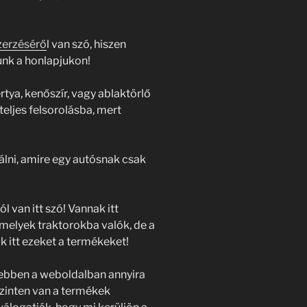
zerzésérő
l van szó, hiszen
unk a honlapjukon!
rtya, kenőszír, vagy ablaktörlő
teljes felsorolásba, mert
álni, amire egy autósnak csak
van itt szó! Vannak itt
melyek traktorokba valók, de a
 itt ezeket a termékeket!
 ebben a weboldalban annyira
szinten van a termékek