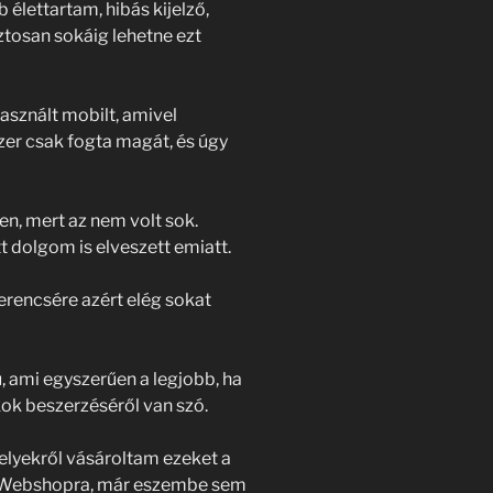
élettartam, hibás kijelző,
ztosan sokáig lehetne ezt
asznált mobilt, amivel
zer csak fogta magát, és úgy
en, mert az nem volt sok.
t dolgom is elveszett emiatt.
erencsére azért elég sokat
, ami egyszerűen a legjobb, ha
kok beszerzéséről van szó.
lyekről vásároltam ezeket a
ajWebshopra, már eszembe sem