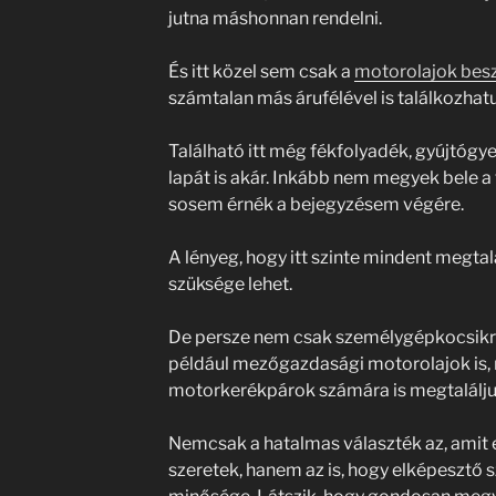
jutna máshonnan rendelni.
És itt közel sem csak a
motorolajok bes
számtalan más árufélével is találkozhat
Található itt még fékfolyadék, gyújtógye
lapát is akár. Inkább nem megyek bele a 
sosem érnék a bejegyzésem végére.
A lényeg, hogy itt szinte mindent megtal
szüksége lehet.
De persze nem csak személygépkocsikról 
például mezőgazdasági motorolajok is, 
motorkerékpárok számára is megtaláljuk
Nemcsak a hatalmas választék az, amit
szeretek, hanem az is, hogy elképesztő 