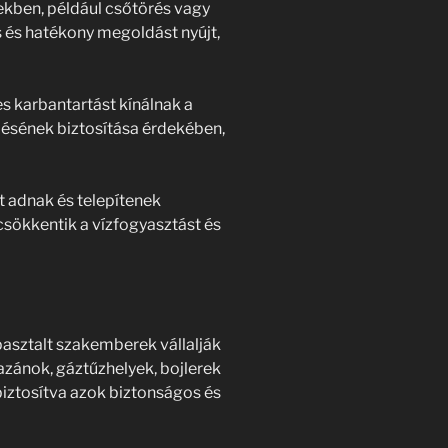
ekben, például csőtörés vagy
s és hatékony megoldást nyújt,
s karbantartást kínálnak a
ésének biztosítása érdekében,
 adnak és telepítenek
sökkentik a vízfogyasztást és
pasztalt szakemberek vállalják
azánok, gáztűzhelyek, bojlerek
biztosítva azok biztonságos és