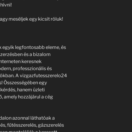
hívni!
gy meséljek egy kicsit róluk!
k egyik legfontosabb eleme, és
szerzésben és a bizalom
interneten keresnek
dern, professzionális és
atókban. A vizgazfutesszerelo24
s! Összességében egy
kérdés, hanem üzleti
, amely hozzájárul a cég
ldalon azonnal láthatóak a
és, fűtésszerelés, gázszerelés