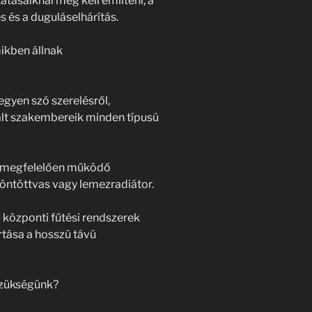
atásaiknál meg kell említeni, a
és és a duguláselhárítás.
mikben állnak
egyen szó szerelésről,
talt szakembereik minden típusú
em megfelelően működő
z öntöttvas vagy lemezradiátor.
A központi fűtési rendszerek
rtása a hosszú távú
 szükségünk?