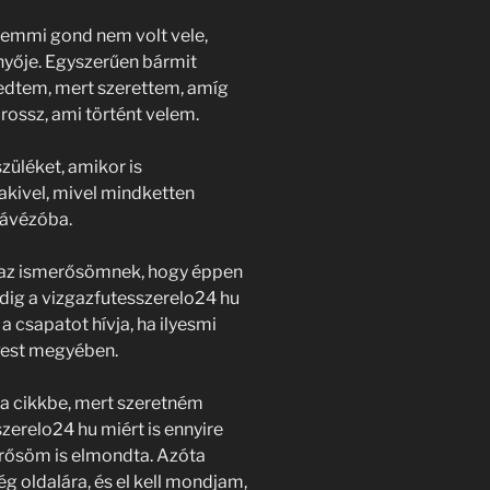
 semmi gond nem volt vele,
yője. Egyszerűen bármit
edtem, mert szerettem, amíg
a rossz, ami történt velem.
züléket, amikor is
kivel, mivel mindketten
 kávézóba.
m az ismerősömnek, hogy éppen
dig a vizgazfutesszerelo24 hu
 a csapatot hívja, ha ilyesmi
Pest megyében.
a cikkbe, mert szeretném
zerelo24 hu miért is ennyire
erősöm is elmondta. Azóta
g oldalára, és el kell mondjam,