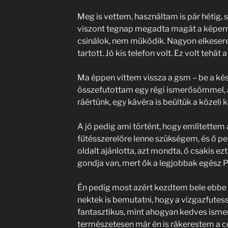
Meg is vettem, használtam is pár hétig,
viszont tegnap megadta magát a képern
csinálok, nem működik. Nagyon elkeser
tartott. Jó kis telefon volt. Ez volt tehát 
Ma éppen vittem vissza a gsm – be a kés
összefutottam egy régi ismerősömmel, a
ráértünk, egy kávéra is beültük a közeli
A jó pedig ami történt, hogy említette
fűtésszerelőre lenne szükségem, és ő pe
oldalt ajánlotta, azt mondta, ő csakis ezt
gondja van, mert ők a legjobbak egész 
Én pedig most azért kezdtem bele ebbe 
nektek is bemutatni, hogy a vizgazfutess
fantasztikus, mint ahogyan kedves ism
természetesen már én is rákerestem a cé