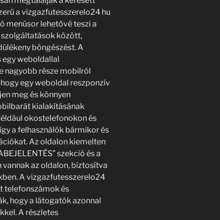
rsan megtalálják a keresett
zerű a vizgazfutesszerelo24 hu
tó menüsor lehetővé teszi a
szolgáltatások között,
rdülékeny böngészést. A
 egy weboldallal
re nagyobb része mobilról
, hogy egy weboldal reszponzív
njen meg és könnyen
bilbarát kialakításának
éldául okostelefonokon és
így a felhasználók bármikor és
ációkat. Az oldalon kiemelten
IBABEJELENTÉS” szekció és a
 vannak az oldalon, biztosítva
ekben. A vizgazfutesszerelo24
tt telefonszámok és
ák, hogy a látogatók azonnal
kel. A részletes