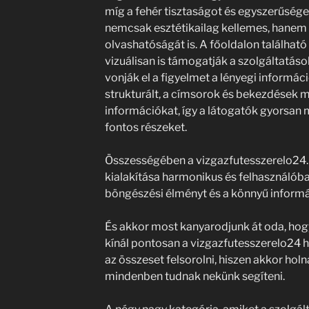
míg a fehér tisztaságot és egyszerűsége
nemcsak esztétikailag kellemes, hanem 
olvashatóságát is. A főoldalon találhat
vizuálisan is támogatják a szolgáltatá
vonják el a figyelmet a lényegi informác
strukturált, a címsorok és bekezdések m
információkat, így a látogatók gyorsan
fontos részeket.
Összességében a vizgazfutesszerelo24.h
kialakítása harmonikus és felhasználóba
böngészési élményt és a könnyű informá
És akkor most kanyarodjunk át oda, hogy
kínál pontosan a vizgazfutesszerelo24
az összeset felsorolni, hiszen akkor holn
mindenben tudnak nekünk segíteni.