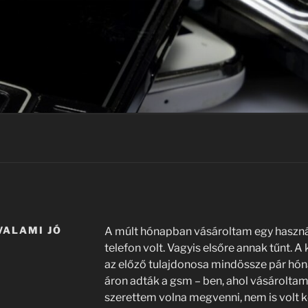
VALAMI JÓ
A múlt hónapban vásároltam egy használt
telefon volt. Vagyis elsőre annak tűnt.
az előző tulajdonosa mindössze pár hón
áron adták a gsm – ben, ahol vásárolta
szerettem volna megvenni, nem is volt k