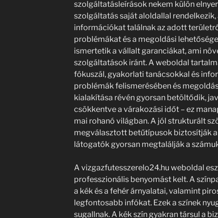
szolgáltatásleírások nekem külön elnye
szolgáltatás saját aloldallal rendelkezik,
információkat találnak az adott területrő
problémákat és a megoldási lehetőségek
ismertetik a vállalt garanciákat, ami növ
szolgáltatások iránt. A weboldal tartalm
fókuszál, gyakorlati tanácsokkal és info
problémák felismerésében és megoldásá
kialakítása révén gyorsan betöltődik, jav
csökkentve a várakozási időt – ez mana
mai rohanó világban. A jól strukturált 
megválasztott betűtípusok biztosítják a
látogatók gyorsan megtalálják a számuk
A vizgazfutesszerelo24.hu weboldal esztét
professzionális benyomást kelt. A színp
a kék és a fehér árnyalatai, valamint pir
legfontosabb infókat. Ezek a színek ny
sugallnak. A kék szín gyakran társul a 