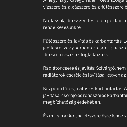
A négy nagy kategória, amiket a szolgált
vízszerelés, a gázszerelés, a fűtésszerel
No, lássuk, fűtésszerelés terén például 
rendelkezésünkre!
Fűtésszerelés, javítás és karbantartás: L
javításról vagy karbantartásról, tapasz
fűtési rendszerrel foglalkoznak.
Radiátor csere és javítás: Szivárgó, n
radiátorok cseréje és javítása, legyen a
Központi fűtés javítás és karbantartás: 
javítása, cseréje és rendszeres karbanta
megbízhatóság érdekében.
És mi van akkor, ha vízszerelésre lenne