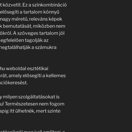
t közvetít. Ez a színkombináció
elősegíti a tartalom könnyű
ó nagy méretű, releváns képek
sok bemutatását, miközben nem
iókról. A szöveges tartalom jól
egfelelően tagolják az
 megtalálhatják a számukra
u weboldal esztétikai
rát, amely elősegíti a kellemes
ciókeresést.
 milyen szolgáltatásokat is
 hu! Természetesen nem fogom
apig itt ülhetnék, mert szinte