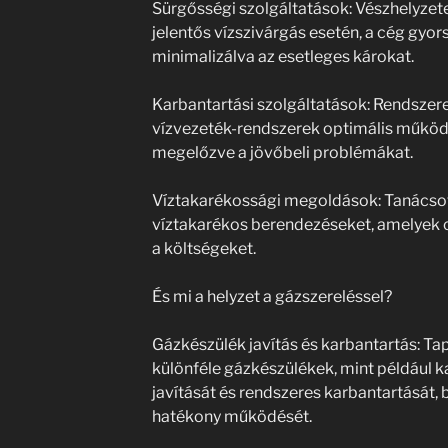
Sürgősségi szolgáltatások: Vészhelyzet
jelentős vízszivárgás esetén, a cég gyor
minimalizálva az esetleges károkat.
Karbantartási szolgáltatások: Rendszere
vízvezeték-rendszerek optimális működ
megelőzve a jövőbeli problémákat.
Víztakarékossági megoldások: Tanácsot
víztakarékos berendezéseket, amelyek c
a költségeket.
És mi a helyzet a gázszereléssel?
Gázkészülék javítás és karbantartás: Ta
különféle gázkészülékek, mint például k
javítását és rendszeres karbantartását, 
hatékony működését.