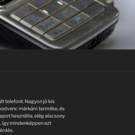
 telefont. Nagyon jó kis
 A kedvenc márkám terméke, és
apot használta, elég alacsony
m, így mindenképpen ezt
érdés.