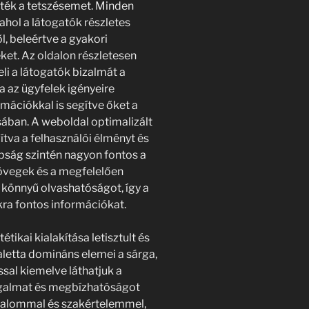
rték a tetszésemet. Minden
 ahol a látogatók részletes
l, beleértve a gyakori
et. Az oldalon részletesen
eli a látogatók bizalmát a
a az ügyfelek igényeire
rmációkkal is segítve őket a
ban. A weboldal optimalizált
ítva a felhasználói élményt és
pság szintén nagyon fontos a
szövegek és a megfelelően
 könnyű olvashatóságot, így a
ra fontos információkat.
ikai kialakítása letisztult és
aletta domináns elemei a sárga,
ossal kiemelve láthatjuk a
ugalmat és megbízhatóságot
bizalommal és szakértelemmel,