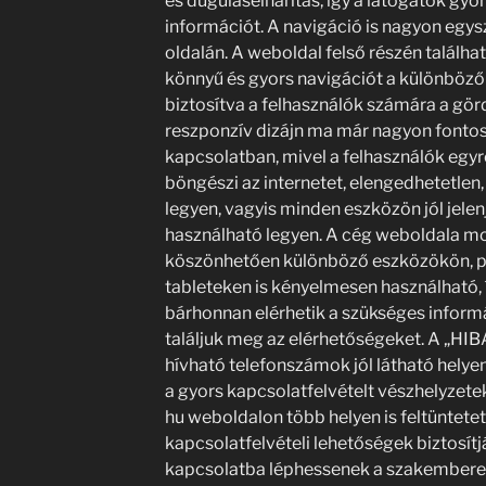
és duguláselhárítás, így a látogatók gyo
információt. A navigáció is nagyon egys
oldalán. A weboldal felső részén találha
könnyű és gyors navigációt a különböző 
biztosítva a felhasználók számára a gö
reszponzív dizájn ma már nagyon fontos
kapcsolatban, mivel a felhasználók egy
böngészi az internetet, elengedhetetlen
legyen, vagyis minden eszközön jól jele
használható legyen. A cég weboldala mo
köszönhetően különböző eszközökön, p
tableteken is kényelmesen használható, 
bárhonnan elérhetik a szükséges inform
találjuk meg az elérhetőségeket. A „H
hívható telefonszámok jól látható helyen
a gyors kapcsolatfelvételt vészhelyzet
hu weboldalon több helyen is feltüntete
kapcsolatfelvételi lehetőségek biztosítj
kapcsolatba léphessenek a szakemberek