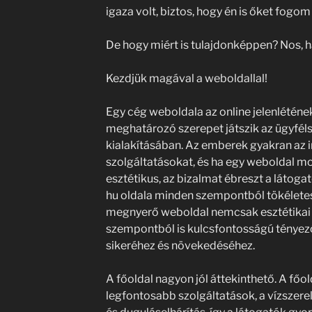
igaza volt, biztos, hogy én is őket fogom 
De hogy miért is tulajdonképpen? Nos, ha
Kezdjük magával a weboldallal!
Egy cég weboldala az online jelenléténe
meghatározó szerepet játszik az ügyfél
kialakításában. Az emberek gyakran az 
szolgáltatásokat, és ha egy weboldal mo
esztétikus, az bizalmat ébreszt a látog
hu oldala minden szempontból tökélete
megnyerő weboldal nemcsak esztétikai 
szempontból is kulcsfontosságú tényező
sikeréhez és növekedéséhez.
A főoldal nagyon jól áttekinthető. A főo
legfontosabb szolgáltatások, a vízszerel